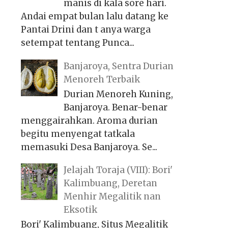
manis di kala sore hari.
Andai empat bulan lalu datang ke
Pantai Drini dan t anya warga
setempat tentang Punca...
Banjaroya, Sentra Durian
Menoreh Terbaik
Durian Menoreh Kuning,
Banjaroya. Benar-benar
menggairahkan. Aroma durian
begitu menyengat tatkala
memasuki Desa Banjaroya. Se...
Jelajah Toraja (VIII): Bori'
Kalimbuang, Deretan
Menhir Megalitik nan
Eksotik
Bori' Kalimbuang, Situs Megalitik