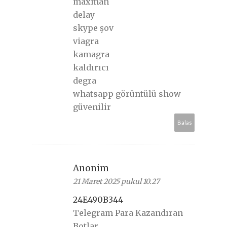
maxman
delay
skype şov
viagra
kamagra
kaldırıcı
degra
whatsapp görüntülü show
güvenilir
Balas
Anonim
21 Maret 2025 pukul 10.27
24E490B344
Telegram Para Kazandıran
Botlar