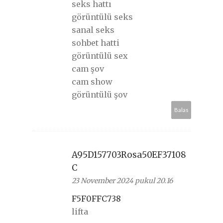
seks hattı
görüntülü seks
sanal seks
sohbet hatti
görüntülü sex
cam şov
cam show
görüntülü şov
Balas
A95D157703Rosa50EF37108
C
23 November 2024 pukul 20.16
F5F0FFC738
lifta