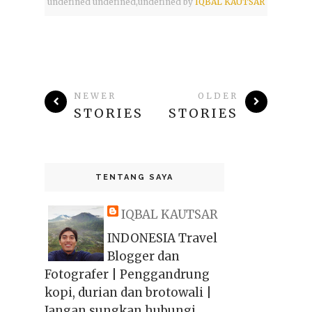
undefined
undefined,
undefined by
IQBAL KAUTSAR
NEWER
OLDER
STORIES
STORIES
TENTANG SAYA
IQBAL KAUTSAR
INDONESIA Travel
Blogger dan
Fotografer | Penggandrung
kopi, durian dan brotowali |
Jangan sungkan hubungi