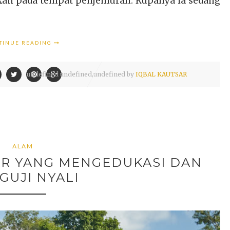
arkan pada tempat penjemuran. Rupanya ia sedang
TINUE READING
undefined
undefined,
undefined by
IQBAL KAUTSAR
ALAM
R YANG MENGEDUKASI DAN
GUJI NYALI