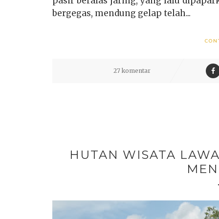
pasir beralas jaring, yang lalu dipap
bergegas, mendung gelap telah...
CON
27 komentar
HUTAN WISATA LAWA
MEN