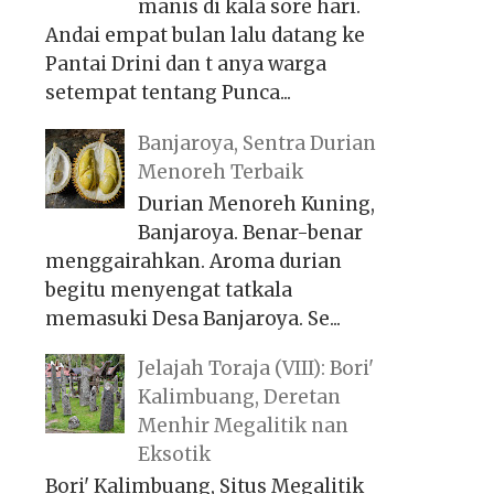
manis di kala sore hari.
Andai empat bulan lalu datang ke
Pantai Drini dan t anya warga
setempat tentang Punca...
Banjaroya, Sentra Durian
Menoreh Terbaik
Durian Menoreh Kuning,
Banjaroya. Benar-benar
menggairahkan. Aroma durian
begitu menyengat tatkala
memasuki Desa Banjaroya. Se...
Jelajah Toraja (VIII): Bori'
Kalimbuang, Deretan
Menhir Megalitik nan
Eksotik
Bori' Kalimbuang, Situs Megalitik