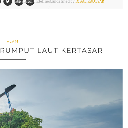
undefined
undefined,
undefined by
IQBAL KAUTSAR
ALAM
 RUMPUT LAUT KERTASARI