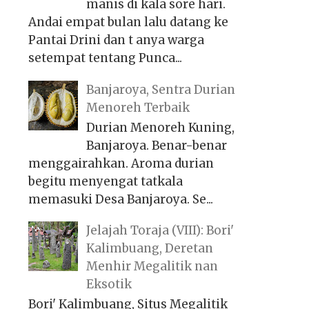
manis di kala sore hari.
Andai empat bulan lalu datang ke
Pantai Drini dan t anya warga
setempat tentang Punca...
Banjaroya, Sentra Durian
Menoreh Terbaik
Durian Menoreh Kuning,
Banjaroya. Benar-benar
menggairahkan. Aroma durian
begitu menyengat tatkala
memasuki Desa Banjaroya. Se...
Jelajah Toraja (VIII): Bori'
Kalimbuang, Deretan
Menhir Megalitik nan
Eksotik
Bori' Kalimbuang, Situs Megalitik