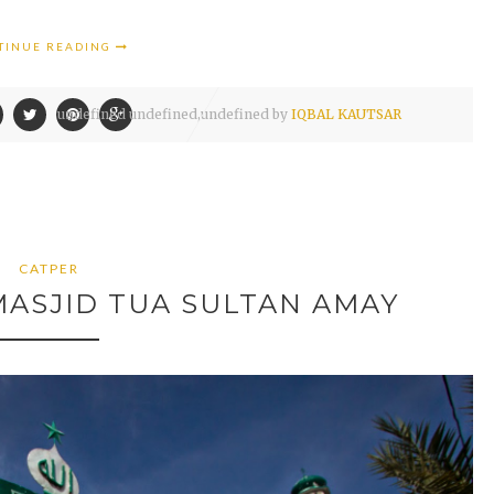
TINUE READING
undefined
undefined,
undefined by
IQBAL KAUTSAR
CATPER
ASJID TUA SULTAN AMAY