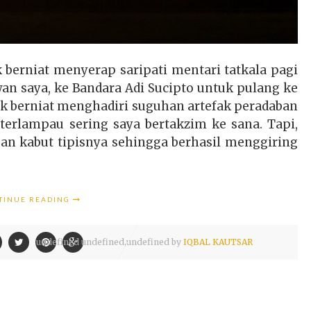
 berniat menyerap saripati mentari tatkala pagi
n saya, ke Bandara Adi Sucipto untuk pulang ke
k berniat menghadiri suguhan artefak peradaban
erlampau sering saya bertakzim ke sana. Tapi,
an kabut tipisnya sehingga berhasil menggiring
TINUE READING
undefined
undefined,
undefined by
IQBAL KAUTSAR