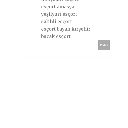
esçort amasya
yeşilyurt esçort
salihli esçort
esçort bayan kırşehir
bucak esçort
Balas