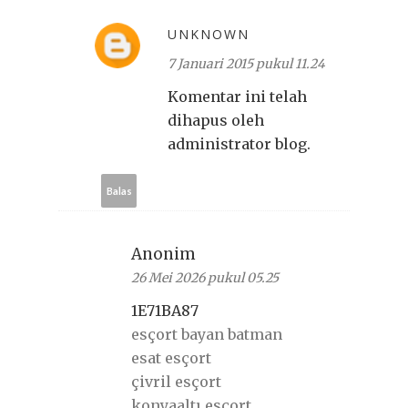
UNKNOWN
7 Januari 2015 pukul 11.24
Komentar ini telah
dihapus oleh
administrator blog.
Balas
Anonim
26 Mei 2026 pukul 05.25
1E71BA87
esçort bayan batman
esat esçort
çivril esçort
konyaaltı esçort