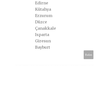
Edirne
Kütahya
Erzurum
Düzce
Çanakkale
Isparta
Giresun
Bayburt
Balas