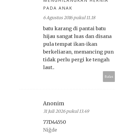
MENGHILANGKAN HERNIA
PADA ANAK
6 Agustus 2016 pukul 11.18
batu karang di pantai batu
hijau sangat luas dan disana
pula tempat ikan-ikan
berkeliaran, memancing pun
tidak perlu pergi ke tengah
laut..
Balas
Anonim
31 Juli 2026 pukul 13.49
77D44550
Niğde