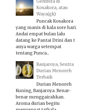
Gembira di
Kosakora, atau
Waya(gk)
Puncak Kosakora
yang manis di kala sore hari.
Andai empat bulan lalu
datang ke Pantai Drini dan t
anya warga setempat
tentang Punca...
Banjaroya, Sentra
Durian Menoreh
Terbaik
Durian Menoreh
Kuning, Banjaroya. Benar-
benar menggairahkan.
Aroma durian begitu
menyengat tatkala