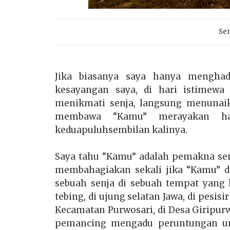
Sen
Jika biasanya saya hanya mengha
kesayangan saya, di hari istimew
menikmati senja, langsung menunai
membawa “Kamu” merayakan ha
keduapuluhsembilan kalinya.
Saya tahu “Kamu” adalah pemakna senj
membahagiakan sekali jika “Kamu” d
sebuah senja di sebuah tempat yang 
tebing, di ujung selatan Jawa, di pesis
Kecamatan Purwosari, di Desa Giripur
pemancing mengadu peruntungan un