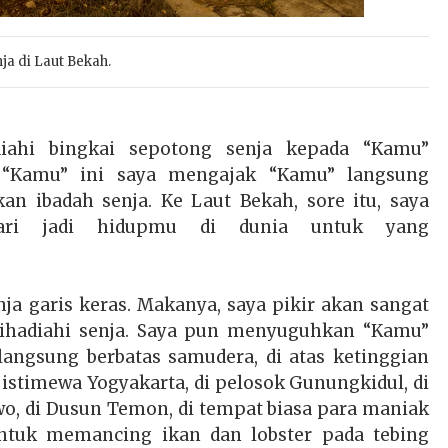
ja di Laut Bekah.
diahi
bingkai
sepotong senja kepada “Kamu”
a “Kamu” ini saya mengajak
“Kamu”
langsung
kan ibadah
senja.
Ke Laut Bekah, sore itu, saya
ri jadi hidupmu di dunia untuk yang
a garis keras. Makanya, saya pikir akan sangat
ihadiahi senja. Saya pun menyuguhkan “Kamu”
langsung berbatas samudera, di atas ketinggian
ir istimewa Yogyakarta, di pelosok Gunungkidul, di
wo, di Dusun Temon, di tempat biasa para maniak
tuk memancing ikan dan lobster pada tebing